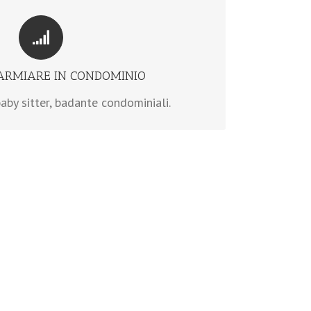
ENTI SERVIZI CONDOMINIALI
ra più condomini dello stesso stabile, ad
prezzo conveniente.
ARMIARE IN CONDOMINIO
>> scopri di più
baby sitter, badante condominiali.