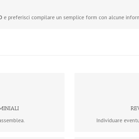
O
e preferisci compilare un semplice form con alcune infor
L’assemblea condominia
annualità specificament
ASSEMBLEA.
verifichi l
INIALI
REV
n assemblea.
Individuare eventu