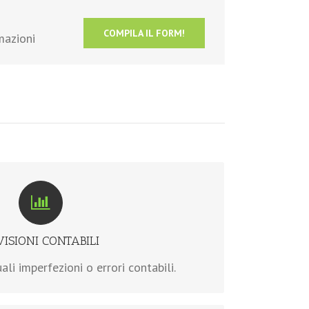
COMPILA IL FORM!
mazioni
le può, in qualsiasi momento o per più
e identificate, nominare un revisore che
a contabilità del condominio.
ISIONI CONTABILI
>> scopri di più
ali imperfezioni o errori contabili.