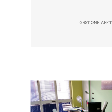
NON DEVI PENSARE PIÙ A A, DEVI SOLO INCA
Un servizio completo di gestione affitt
immobile.
GESTIONE AFFIT
>> scopri di più