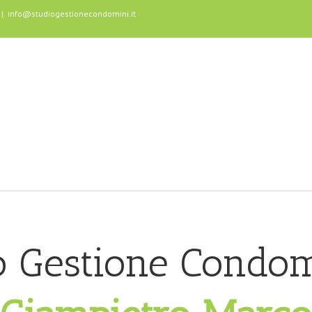
|
info@studiogestionecondomini.it
o Gestione Condom