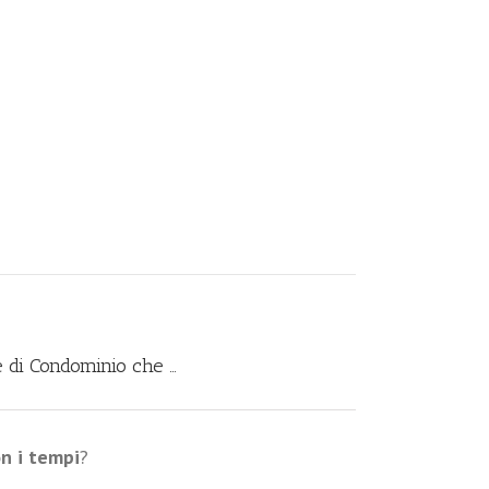
 di Condominio che …
on i tempi
?