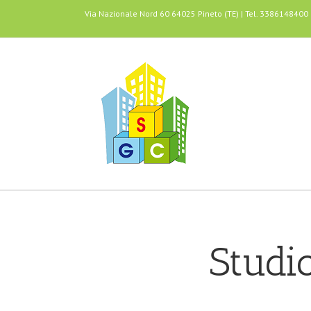
Via Nazionale Nord 60 64025 Pineto (TE) | Tel. 3386148400
Studi