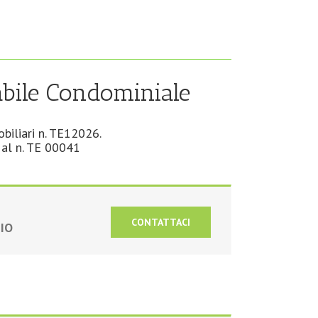
bile Condominiale
iliari n. TE12026.
al n. TE 00041
CONTATTACI
IO