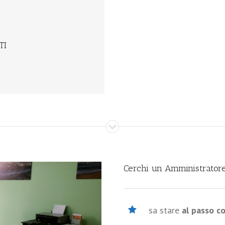
SSARE LA TUA MENSILITÀ!
i e locazioni del vostro
TI
Cerchi un Amministratore
sa stare
al passo c